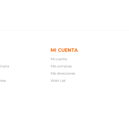
MI CUENTA
Mi cuenta
compra
Mis compras
Mis direcciones
ntes
Wish List