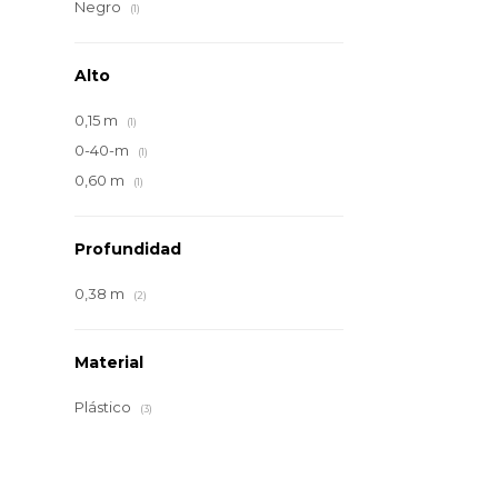
Negro
(1)
Alto
0,15 m
(1)
0-40-m
(1)
0,60 m
(1)
Profundidad
0,38 m
(2)
Material
Plástico
(3)