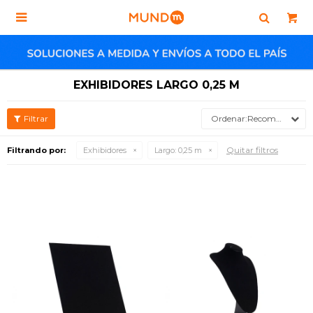

EXHIBIDORES LARGO 0,25 M
Recomendados
Quitar filtros
Filtrando por:
Exhibidores
Largo:
0,25 m