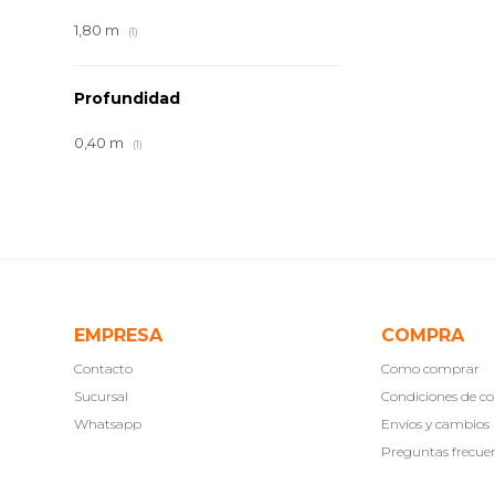
1,80 m
(1)
Profundidad
0,40 m
(1)
EMPRESA
COMPRA
Contacto
Como comprar
Sucursal
Condiciones de 
Whatsapp
Envíos y cambios
Preguntas frecue