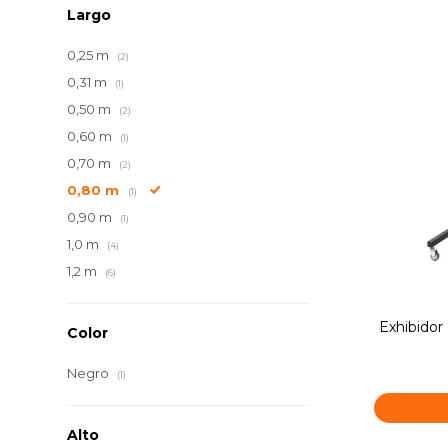
Largo
0,25 m
(2)
0,31 m
(1)
0,50 m
(2)
0,60 m
(1)
0,70 m
(2)
0,80 m
(1)
0,90 m
(1)
1,0 m
(4)
1,2 m
(6)
Exhibidor
Color
Negro
(1)
Alto