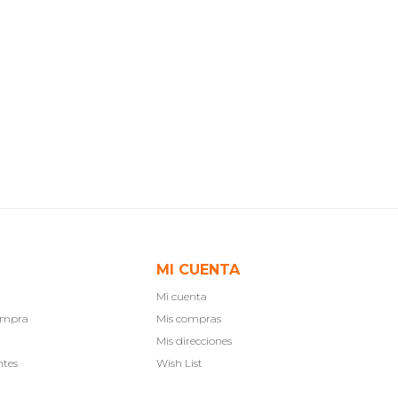
MI CUENTA
Mi cuenta
compra
Mis compras
Mis direcciones
ntes
Wish List