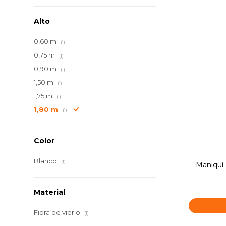
Alto
0,60 m
(1)
0,75 m
(1)
0,90 m
(1)
1,50 m
(1)
1,75 m
(1)
1,80 m
(1)
Color
Blanco
(1)
Maniquí 
Material
Fibra de vidrio
(1)