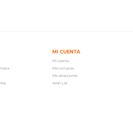
MI CUENTA
Mi cuenta
compra
Mis compras
Mis direcciones
ntes
Wish List