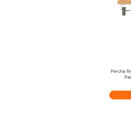
Percha R
Par