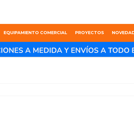
EQUIPAMIENTO COMERCIAL
PROYECTOS
NOVEDA