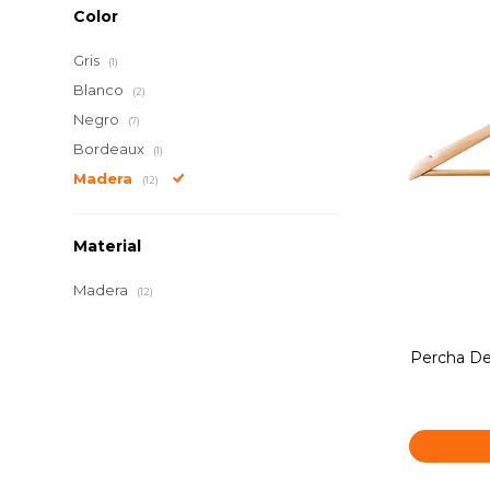
Color
Gris
(1)
Blanco
(2)
Negro
(7)
Bordeaux
(1)
Madera
(12)
Material
Madera
(12)
Percha De