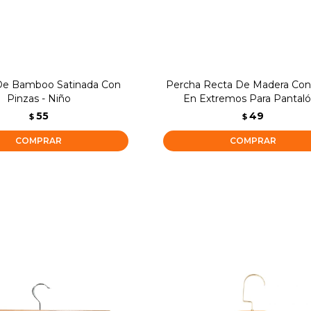
De Bamboo Satinada Con
Percha Recta De Madera Con
Pinzas - Niño
En Extremos Para Pantaló
55
49
$
$