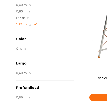
0,60 m
(1)
0,85 m
(1)
1,35 m
(1)
1,75 m
(1)
Color
Gris
(1)
Largo
0,40 m
(1)
Escale
Profundidad
0,66 m
(1)