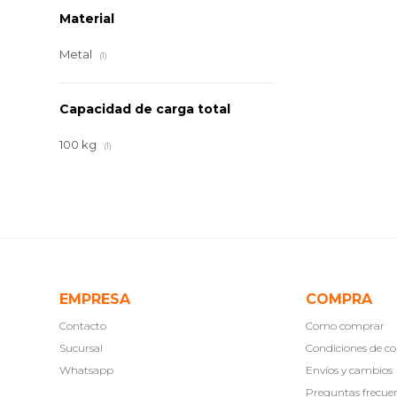
Material
Metal
(1)
Capacidad de carga total
100 kg
(1)
EMPRESA
COMPRA
Contacto
Como comprar
Sucursal
Condiciones de 
Whatsapp
Envíos y cambios
Preguntas frecue