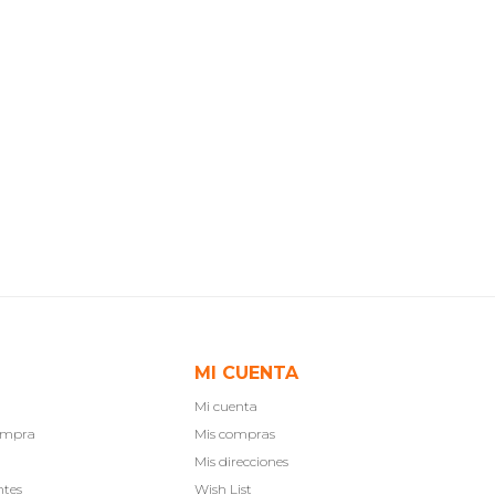
MI CUENTA
Mi cuenta
compra
Mis compras
Mis direcciones
ntes
Wish List