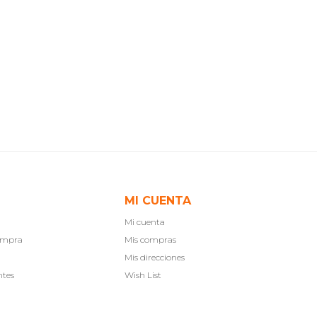
MI CUENTA
Mi cuenta
compra
Mis compras
Mis direcciones
ntes
Wish List