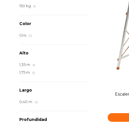
150 kg
(1)
Color
Gris
(2)
Alto
1,35 m
(1)
1,75 m
(1)
Largo
Escale
0,40 m
(2)
Profundidad