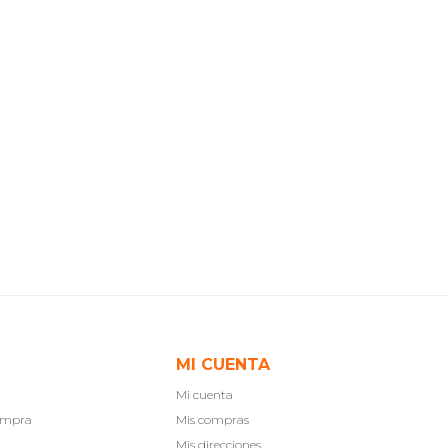
MI CUENTA
Mi cuenta
compra
Mis compras
Mis direcciones