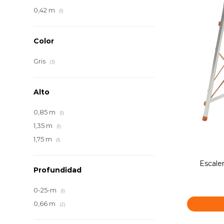
0,42 m
(1)
Color
Gris
(3)
Alto
0,85 m
(1)
1,35 m
(1)
1,75 m
(1)
Escale
Profundidad
0-25-m
(1)
0,66 m
(2)