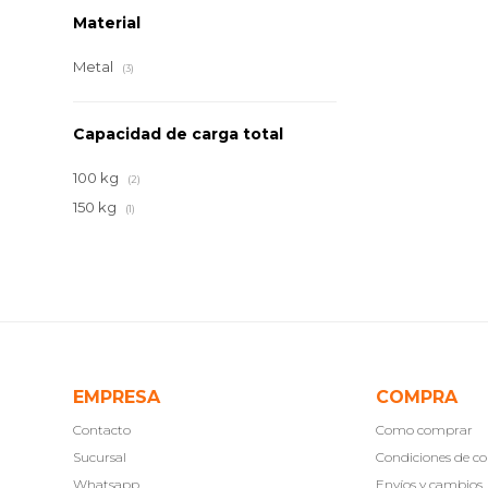
Material
Metal
(3)
Capacidad de carga total
100 kg
(2)
150 kg
(1)
EMPRESA
COMPRA
Contacto
Como comprar
Sucursal
Condiciones de 
Whatsapp
Envíos y cambios