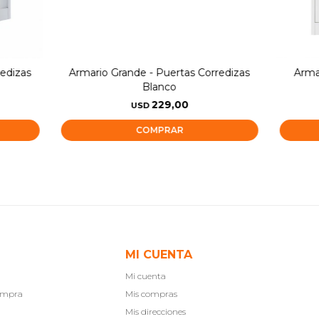
redizas
Armario Grande - Puertas Corredizas
Arma
Blanco
229,00
USD
MI CUENTA
Mi cuenta
compra
Mis compras
Mis direcciones