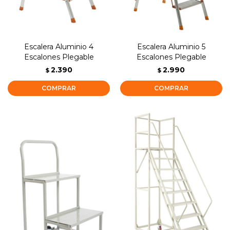
Escalera Aluminio 4
Escalera Aluminio 5
Escalones Plegable
Escalones Plegable
2.390
2.990
$
$