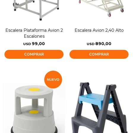
Escalera Plataforma Avion 2
Escalera Avion 2,40 Alto
Escalones
99,00
890,00
USD
USD