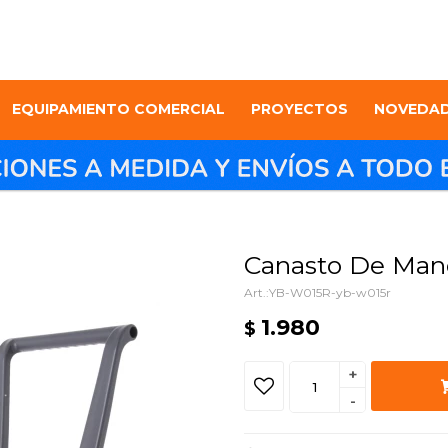
EQUIPAMIENTO COMERCIAL
PROYECTOS
NOVEDA
Canasto De Man
YB-W015R-yb-w015r
1.980
$
+
-