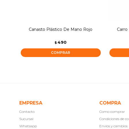
Canasto Plástico De Mano Rojo
Carro
490
$
EMPRESA
COMPRA
Contacto
Como comprar
Sucursal
Condiciones de 
Whatsapp
Envíos y cambios