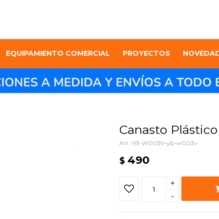
EQUIPAMIENTO COMERCIAL
PROYECTOS
NOVEDA
Canasto Plástic
YB-W003V-yb-w003v
490
$
+
-