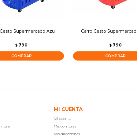
 Cesto Supermercado Azul
Carro Cesto Supermercad
790
790
$
$
MI CUENTA
Mi cuenta
compra
Mis compras
Mis direcciones