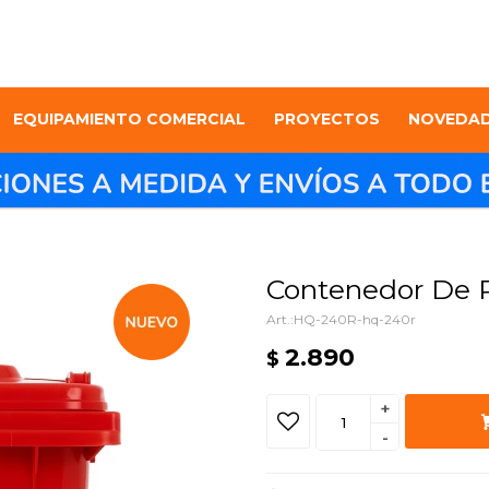
EQUIPAMIENTO COMERCIAL
PROYECTOS
NOVEDA
Contenedor De R
HQ-240R-hq-240r
2.890
$
+
-