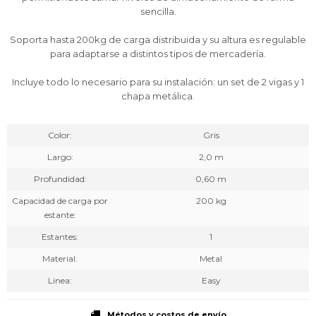
sencilla.
Soporta hasta 200kg de carga distribuida y su altura es regulable
para adaptarse a distintos tipos de mercadería.
Incluye todo lo necesario para su instalación: un set de 2 vigas y 1
chapa metálica.
Color
Gris
Largo
2,0 m
Profundidad
0,60 m
Capacidad de carga por
200 kg
estante
Estantes
1
Material
Metal
Linea
Easy
Métodos y costos de envío