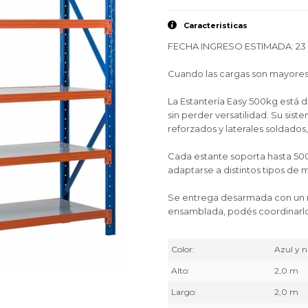
Caracteristicas
FECHA INGRESO ESTIMADA: 2
Cuando las cargas son mayores, 
La Estantería Easy 500kg está
sin perder versatilidad. Su sis
reforzados y laterales soldados,
Cada estante soporta hasta 500k
adaptarse a distintos tipos de 
Se entrega desarmada con un ma
ensamblada, podés coordinarlo
Color
Azul y n
Alto
2,0 m
Largo
2,0 m