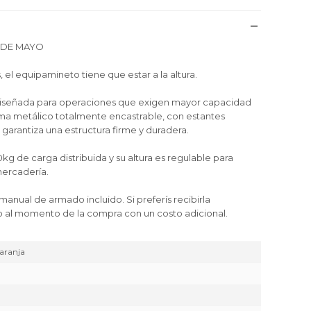
3 DE MAYO
el equipamineto tiene que estar a la altura.
 diseñada para operaciones que exigen mayor capacidad
tema metálico totalmente encastrable, con estantes
 garantiza una estructura firme y duradera.
g de carga distribuida y su altura es regulable para
mercadería.
nual de armado incluido. Si preferís recibirla
 al momento de la compra con un costo adicional.
aranja