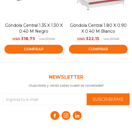
Góndola Central 1.35 X 1.30 X
Góndola Central 1.80 X 0.90
0.40 M Negro
X 0.40 M Blanco
318,75
322,15
USD
375,00
USD
379,00
USD
USD
NEWSLETTER
¡Suscribite y recibí todas nuestras novedades!
SUSCRIBIRME


