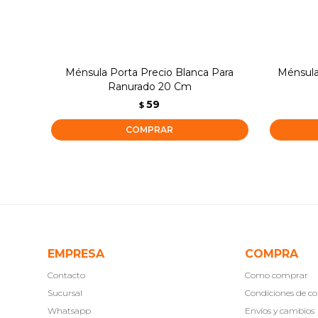
Ménsula Porta Precio Blanca Para
Ménsula
Ranurado 20 Cm
59
$
EMPRESA
COMPRA
Contacto
Como comprar
Sucursal
Condiciones de 
Whatsapp
Envíos y cambios