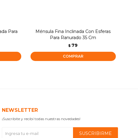
ada Para
Ménsula Fina Inclinada Con Esferas
Mén
Para Ranurado 35 Cm
79
$
NEWSLETTER
¡Suscribite y recibí todas nuestras novedades!
SUSCRIBIRME