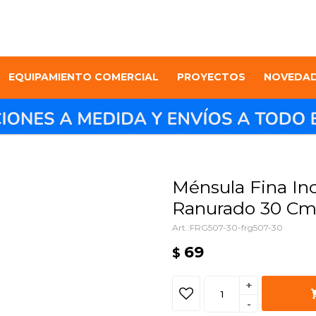
EQUIPAMIENTO COMERCIAL
PROYECTOS
NOVEDA
Ménsula Fina Inc
Ranurado 30 C
FRG507-30-frg507-30
69
$
+
-