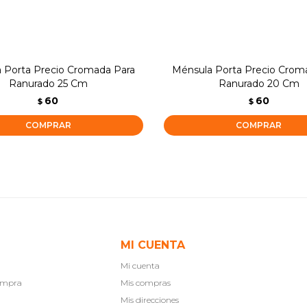
 Porta Precio Cromada Para
Ménsula Porta Precio Crom
Ranurado 25 Cm
Ranurado 20 Cm
60
60
$
$
MI CUENTA
Mi cuenta
compra
Mis compras
Mis direcciones