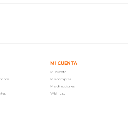
MI CUENTA
Mi cuenta
compra
Mis compras
Mis direcciones
ntes
Wish List