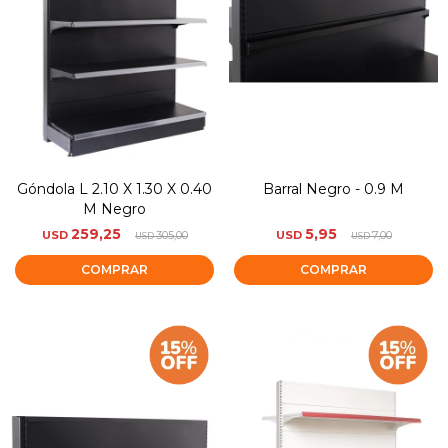
Góndola L 2.10 X 1.30 X 0.40
Barral Negro - 0.9 M
M Negro
259,25
5,95
USD
305,00
USD
7,00
USD
USD