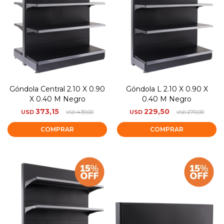
Góndola Central 2.10 X 0.90
Góndola L 2.10 X 0.90 X
X 0.40 M Negro
0.40 M Negro
373,15
229,50
USD
439,00
USD
270,00
USD
USD