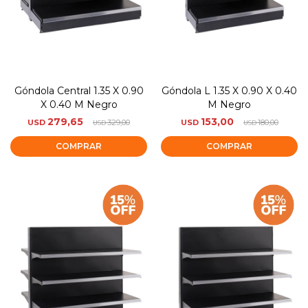
Góndola Central 1.35 X 0.90
Góndola L 1.35 X 0.90 X 0.40
X 0.40 M Negro
M Negro
279,65
153,00
USD
329,00
USD
180,00
USD
USD