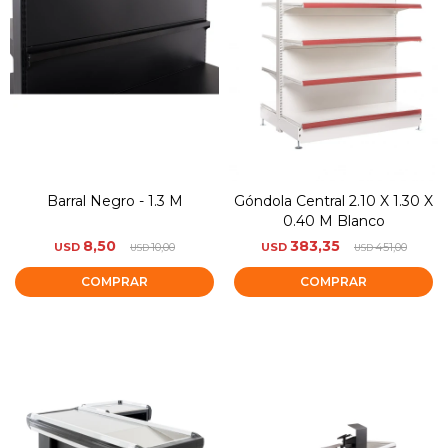
Barral Negro - 1.3 M
Góndola Central 2.10 X 1.30 X
0.40 M Blanco
8,50
383,35
USD
10,00
USD
451,00
USD
USD