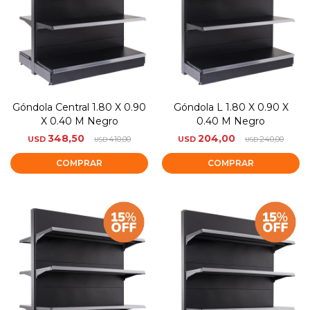
Góndola Central 1.80 X 0.90
Góndola L 1.80 X 0.90 X
X 0.40 M Negro
0.40 M Negro
348,50
204,00
USD
410,00
USD
240,00
USD
USD