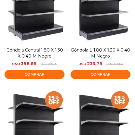
Góndola Central 1.80 X 1.30
Góndola L 1.80 X 1.30 X 0.40
X 0.40 M Negro
M Negro
398,65
233,75
USD
469,00
USD
275,00
USD
USD