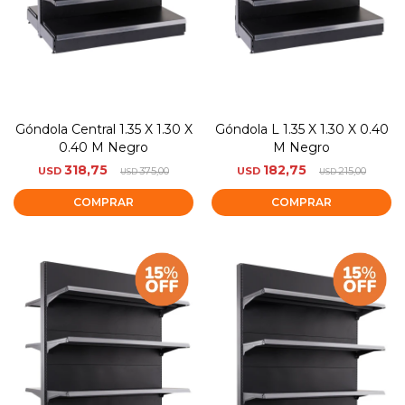
Góndola Central 1.35 X 1.30 X
Góndola L 1.35 X 1.30 X 0.40
0.40 M Negro
M Negro
318,75
182,75
USD
375,00
USD
215,00
USD
USD