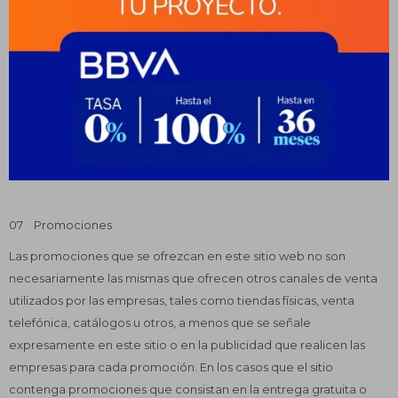
éste y no serán necesariamente aplicables a otros canales de
venta utilizados por las empresas, tales como tiendas físicas,
venta telefónica, catálogos u otros. Las empresas podrán
modificar cualquier información contenida en este sitio,
incluyendo las relacionadas con mercaderías, servicios, precios,
existencias y condiciones, en cualquier momento y sin previo
aviso, hasta el momento de recibir una aceptación de compra, la
cual obligará a la empresa oferente.
07 Promociones
Las promociones que se ofrezcan en este sitio web no son
necesariamente las mismas que ofrecen otros canales de venta
utilizados por las empresas, tales como tiendas físicas, venta
telefónica, catálogos u otros, a menos que se señale
expresamente en este sitio o en la publicidad que realicen las
empresas para cada promoción. En los casos que el sitio
contenga promociones que consistan en la entrega gratuita o