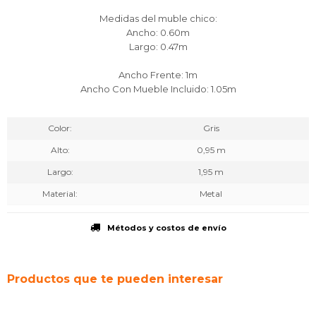
Medidas del muble chico:
Ancho: 0.60m
Largo: 0.47m
Ancho Frente: 1m
Ancho Con Mueble Incluido: 1.05m
Color
Gris
Alto
0,95 m
Largo
1,95 m
Material
Metal
Métodos y costos de envío
Productos que te pueden interesar