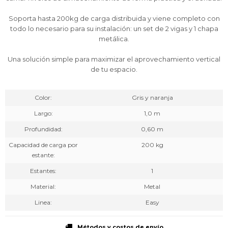
Soporta hasta 200kg de carga distribuida y viene completo con
todo lo necesario para su instalación: un set de 2 vigas y 1 chapa
metálica.
Una solución simple para maximizar el aprovechamiento vertical
de tu espacio.
Color
Gris y naranja
Largo
1,0 m
Profundidad
0,60 m
Capacidad de carga por
200 kg
estante
Estantes
1
Material
Metal
Linea
Easy
Métodos y costos de envío