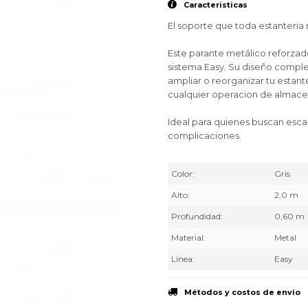
Caracteristicas
El soporte que toda estanteria 
Este parante metálico reforzad
sistema Easy. Su diseño compl
ampliar o reorganizar tu estant
cualquier operacion de almac
Ideal para quienes buscan esca
complicaciones.
Color
Gris
Alto
2,0 m
Profundidad
0,60 m
Material
Metal
Linea
Easy
Métodos y costos de envío