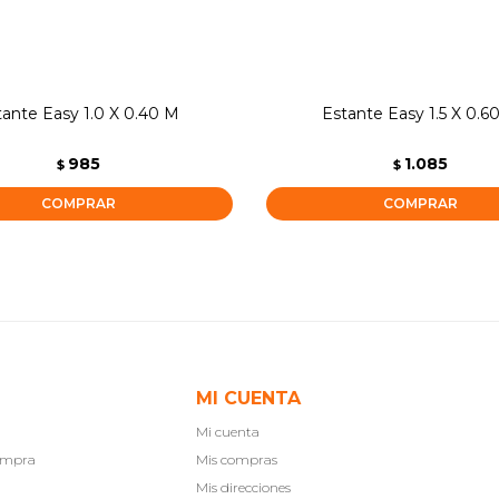
tante Easy 1.0 X 0.40 M
Estante Easy 1.5 X 0.6
985
1.085
$
$
MI CUENTA
Mi cuenta
compra
Mis compras
Mis direcciones