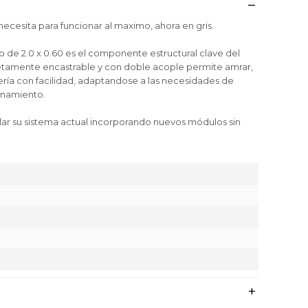
necesita para funcionar al maximo, ahora en gris.
o de 2.0 x 0.60 es el componente estructural clave del
etamente encastrable y con doble acople permite amrar,
ería con facilidad, adaptandose a las necesidades de
enamiento.
lar su sistema actual incorporando nuevos módulos sin