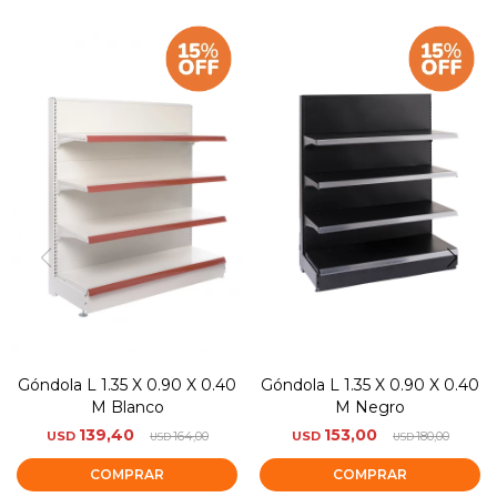
Góndola L 1.35 X 0.90 X 0.40
Góndola L 1.35 X 0.90 X 0.40
M Blanco
M Negro
139,40
153,00
USD
164,00
USD
180,00
USD
USD