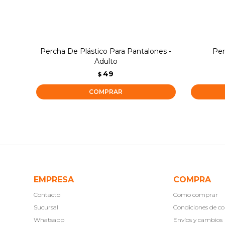
Percha De Plástico Para Pantalones -
Per
Adulto
49
$
EMPRESA
COMPRA
Contacto
Como comprar
Sucursal
Condiciones de 
Whatsapp
Envíos y cambios