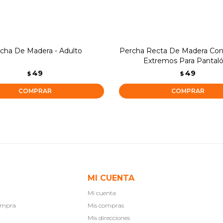
cha De Madera - Adulto
Percha Recta De Madera Con
Extremos Para Pantaló
49
49
$
$
MI CUENTA
Mi cuenta
compra
Mis compras
Mis direcciones