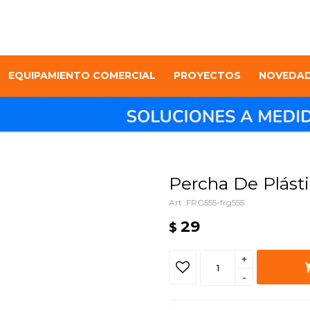
EQUIPAMIENTO COMERCIAL
PROYECTOS
NOVEDA
Percha De Plásti
FRG555-frg555
29
$
+
-