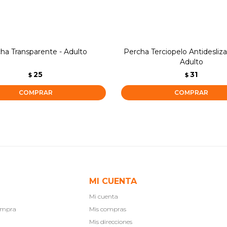
ha Transparente - Adulto
Percha Terciopelo Antidesliza
Adulto
25
31
$
$
MI CUENTA
Mi cuenta
compra
Mis compras
Mis direcciones