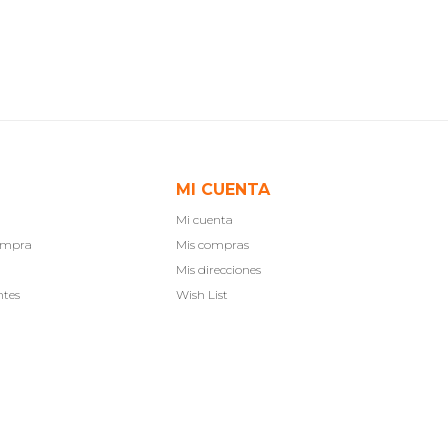
MI CUENTA
Mi cuenta
compra
Mis compras
Mis direcciones
ntes
Wish List