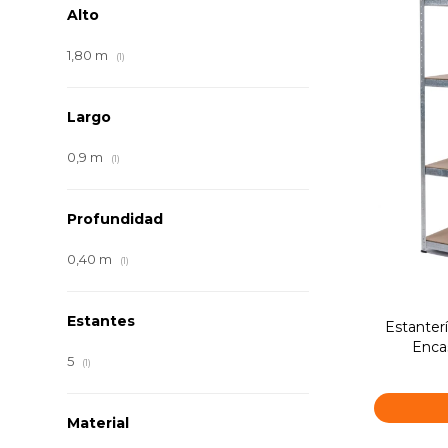
Alto
1,80 m
(1)
Largo
0,9 m
(1)
Profundidad
0,40 m
(1)
Estantes
Estanterí
Enca
5
(1)
Material