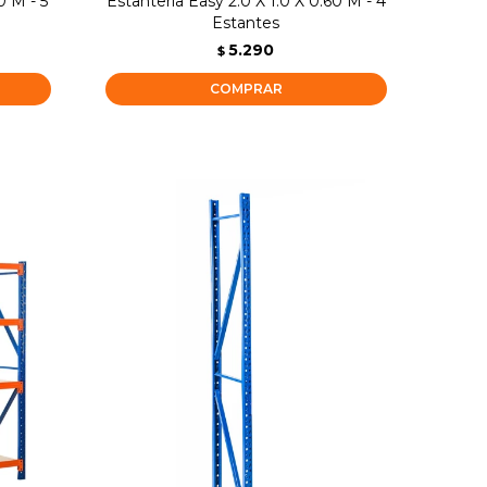
0 M - 5
Estanteria Easy 2.0 X 1.0 X 0.60 M - 4
Estantes
5.290
$