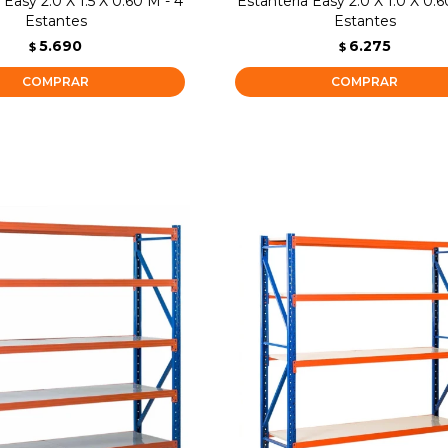
 Easy 2.0 X 1.5 X 0.60 M - 4
Estanteria Easy 2.0 X 1.0 X 0.6
Estantes
Estantes
5.690
6.275
$
$