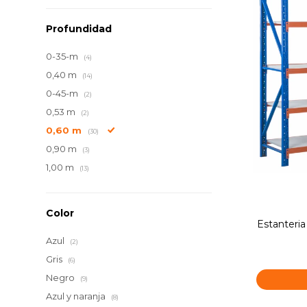
Profundidad
0-35-m
(4)
0,40 m
(14)
0-45-m
(2)
0,53 m
(2)
0,60 m
(30)
0,90 m
(3)
1,00 m
(13)
Color
Estanteria
Azul
(2)
Gris
(6)
Negro
(9)
Azul y naranja
(8)