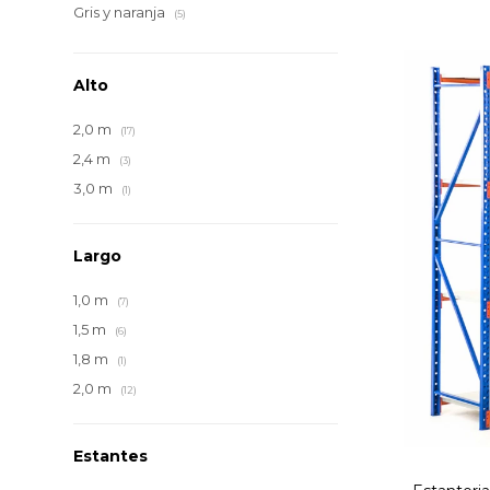
Gris y naranja
(5)
Alto
2,0 m
(17)
2,4 m
(3)
3,0 m
(1)
Largo
1,0 m
(7)
1,5 m
(6)
1,8 m
(1)
2,0 m
(12)
Estantes