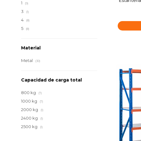
Estanteria
1
(9)
3
(1)
4
(8)
5
(8)
Material
Metal
(30)
Capacidad de carga total
800 kg
(7)
1000 kg
(7)
2000 kg
(1)
2400 kg
(1)
2500 kg
(1)