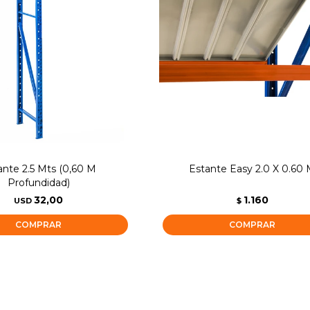
ante 2.5 Mts (0,60 M
Estante Easy 2.0 X 0.60
Profundidad)
32,00
1.160
USD
$