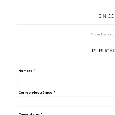
SIN C
No se han rec
PUBLICA
Nombre: *
Correo electrónico: *
Comentario: *