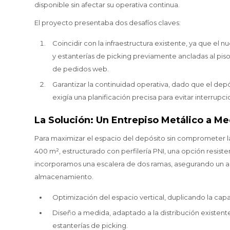
disponible sin afectar su operativa continua.
El proyecto presentaba dos desafíos claves:
Coincidir con la infraestructura existente, ya que el
y estanterías de picking previamente ancladas al pi
de pedidos web.
Garantizar la continuidad operativa, dado que el depó
exigía una planificación precisa para evitar interrupci
La Solución: Un Entrepiso Metálico a M
Para maximizar el espacio del depósito sin comprometer l
400 m², estructurado con perfilería PNI, una opción resiste
incorporamos una escalera de dos ramas, asegurando un a
almacenamiento.
Optimización del espacio vertical, duplicando la ca
Diseño a medida, adaptado a la distribución existente 
estanterías de picking.